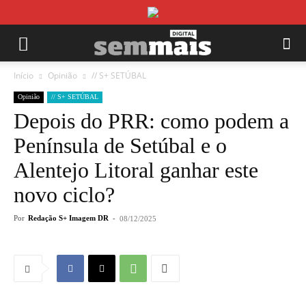
Início
Opinião
// S+ SETÚBAL
Opinião
// S+ SETÚBAL
Depois do PRR: como podem a
Península de Setúbal e o
Alentejo Litoral ganhar este
novo ciclo?
Por
Redação S+ Imagem DR
-
08/12/2025