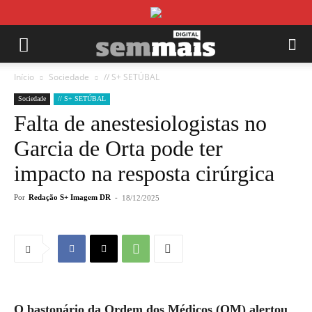
Início
Sociedade
// S+ SETÚBAL
Sociedade
// S+ SETÚBAL
Falta de anestesiologistas no
Garcia de Orta pode ter
impacto na resposta cirúrgica
Por
Redação S+ Imagem DR
-
18/12/2025
O bastonário da Ordem dos Médicos (OM) alertou