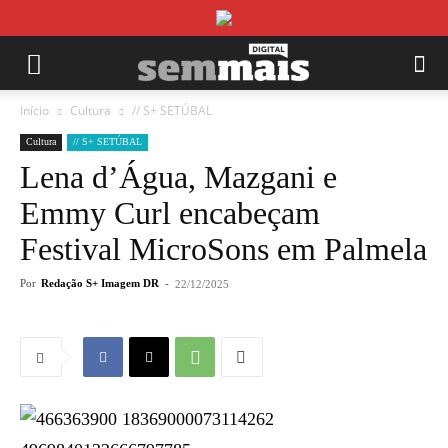
Início
Cultura
// S+ SETÚBAL
Cultura
// S+ SETÚBAL
Lena d’Água, Mazgani e
Emmy Curl encabeçam
Festival MicroSons em Palmela
Por
Redação S+ Imagem DR
-
22/12/2025