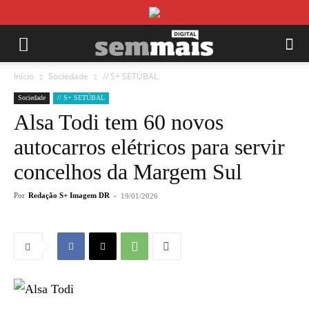
Início
Sociedade
// S+ SETÚBAL
Sociedade
// S+ SETÚBAL
Alsa Todi tem 60 novos
autocarros elétricos para servir
concelhos da Margem Sul
Por
Redação S+ Imagem DR
-
19/01/2026