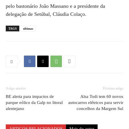
pelo bastonário João Massano e a presidente da
delegação de Setúbal, Cláudia Colaço.
TAGS
ultimas
Artigo anterior
Próximo artigo
BE alerta para impactos de
Alsa Todi tem 60 novos
parque eólico da Galp no litoral
autocarros elétricos para servir
alentejano
concelhos da Margem Sul
ARTIGOS RELACIONADOS
Mais do autor