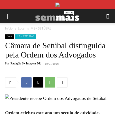
Início
Local
// S+ SETÚBAL
Local
// S+ SETÚBAL
Câmara de Setúbal distinguida
pela Ordem dos Advogados
Por
Redação S+ Imagem DR
-
19/01/2026
Ordem celebra este ano um século de atividade.