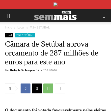
Início
Local
// S+ SETÚBAL
Local
// S+ SETÚBAL
Câmara de Setúbal aprova
orçamento de 287 milhões de
euros para este ano
Por
Redação S+ Imagem DR
-
23/01/2026
O documento foi votado favoravelmente pelos eleitos