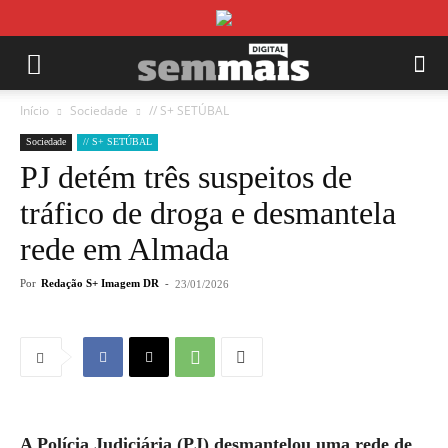
Início
Sociedade
// S+ SETÚBAL
Sociedade
// S+ SETÚBAL
PJ detém três suspeitos de
tráfico de droga e desmantela
rede em Almada
Por
Redação S+ Imagem DR
-
23/01/2026
A Polícia Judiciária (PJ) desmantelou uma rede de