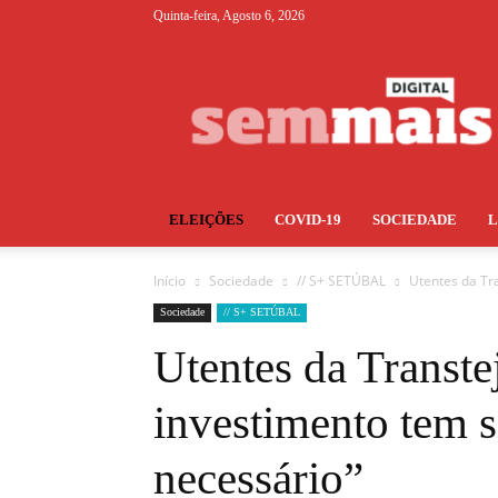
Quinta-feira, Agosto 6, 2026
S+
ELEIÇÕES
COVID-19
SOCIEDADE
Início
Sociedade
// S+ SETÚBAL
Utentes da Tr
Sociedade
// S+ SETÚBAL
Utentes da Transt
investimento tem 
necessário”