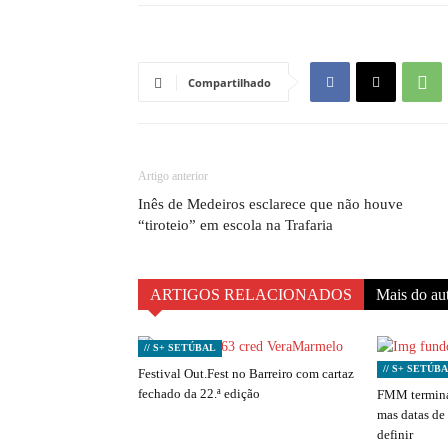
Compartilhado
Artigo anterior
Inês de Medeiros esclarece que não houve
“tiroteio” em escola na Trafaria
ARTIGOS RELACIONADOS
Mais do au
// S+ SETÚBAL
// S+ SETÚB
Festival Out.Fest no Barreiro com cartaz
fechado da 22.ª edição
FMM termina
mas datas de
definir