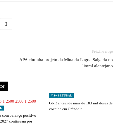
Próximo artigo
APA chumba projeto da Mina da Lagoa Salgada no
litoral alentejano
tor
// S+ SETÚBAL
GNR apreende mais de 183 mil doses de
AL
cocaína em Grândola
 com balanço positivo
 2027 continuam por