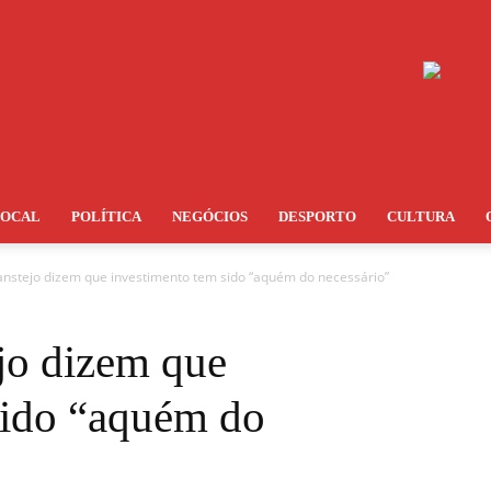
LOCAL
POLÍTICA
NEGÓCIOS
DESPORTO
CULTURA
anstejo dizem que investimento tem sido “aquém do necessário”
ejo dizem que
sido “aquém do