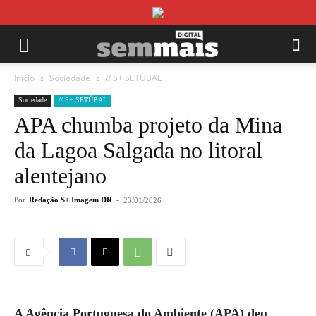
Início
Sociedade
// S+ SETÚBAL
Sociedade
// S+ SETÚBAL
APA chumba projeto da Mina
da Lagoa Salgada no litoral
alentejano
Por
Redação S+ Imagem DR
-
23/01/2026
A Agência Portuguesa do Ambiente (APA) deu