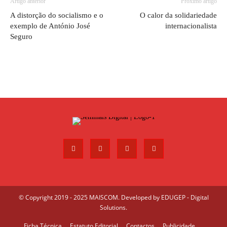
Artigo anterior
Próximo artigo
A distorção do socialismo e o
O calor da solidariedade
exemplo de António José
internacionalista
Seguro
© Copyright 2019 - 2025 MAISCOM. Developed by
EDUGEP - Digital
Solutions
.
Ficha Técnica
Estatuto Editorial
Contactos
Publicidade