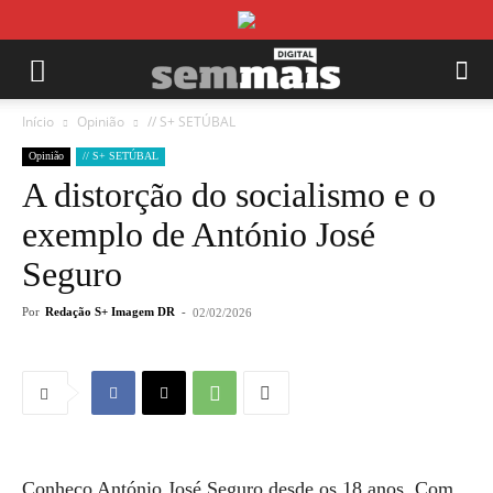
Início
Opinião
// S+ SETÚBAL
Opinião
// S+ SETÚBAL
A distorção do socialismo e o
exemplo de António José
Seguro
Por
Redação S+ Imagem DR
-
02/02/2026
Conheço António José Seguro desde os 18 anos. Com