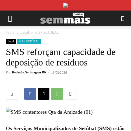
Início
Local
// S+ SETÚBAL
Local
// S+ SETÚBAL
SMS reforçam capacidade de
deposição de resíduos
Por
Redação S+ Imagem DR
-
16/02/2026
Os Serviços Municipalizados de Setúbal (SMS) estão