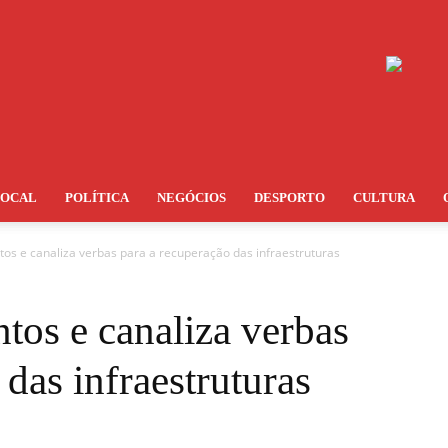
LOCAL
POLÍTICA
NEGÓCIOS
DESPORTO
CULTURA
tos e canaliza verbas para a recuperação das infraestruturas
ntos e canaliza verbas
 das infraestruturas