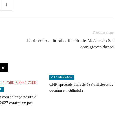
Próximo artigo
Património cultural edificado de Alcácer do Sal
com graves danos
tor
// S+ SETÚBAL
GNR apreende mais de 183 mil doses de
AL
cocaína em Grândola
 com balanço positivo
 2027 continuam por