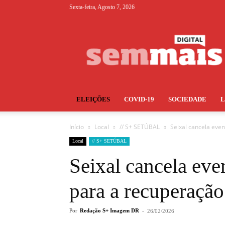
Sexta-feira, Agosto 7, 2026
S+
ELEIÇÕES
COVID-19
SOCIEDADE
Início
Local
// S+ SETÚBAL
Seixal cancela even
Local
// S+ SETÚBAL
Seixal cancela eve
para a recuperação
Por
Redação S+ Imagem DR
-
26/02/2026