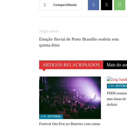
Compartilhado
Artigo anterior
Estação fluvial de Porto Brandão reabriu esta
quinta-feira
ARTIGOS RELACIONADOS
Mais do au
// S+ SETÚB
FMM termina
mas datas de
definir
// S+ SETÚBAL
Festival Out.Fest no Barreiro com cartaz