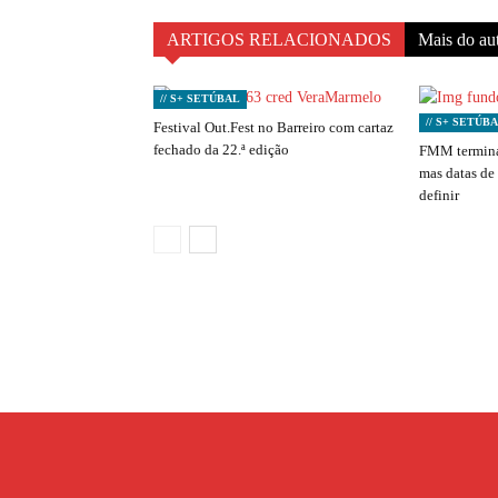
ARTIGOS RELACIONADOS
Mais do au
// S+ SETÚBAL
// S+ SETÚB
Festival Out.Fest no Barreiro com cartaz
fechado da 22.ª edição
FMM termina
mas datas de
definir