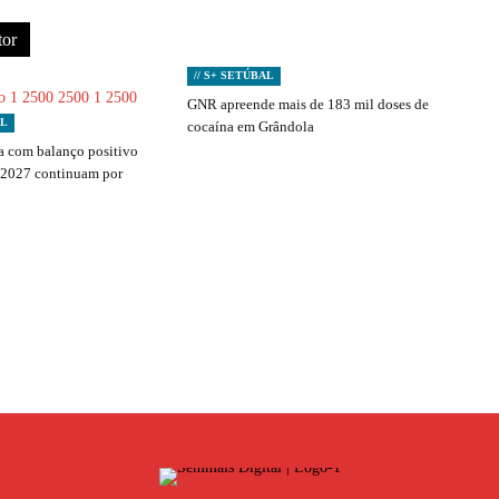
tor
// S+ SETÚBAL
GNR apreende mais de 183 mil doses de
AL
cocaína em Grândola
 com balanço positivo
 2027 continuam por