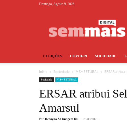
Domingo, Agosto 9, 2026
S+
ELEIÇÕES
COVID-19
SOCIEDADE
Início
Sociedade
// S+ SETÚBAL
ERSAR atribui
Sociedade
// S+ SETÚBAL
ERSAR atribui Sel
Amarsul
Por
Redação S+ Imagem DR
-
23/03/2026