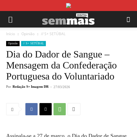
Início
Opinião
// S+ SETÚBAL
Opinião
// S+ SETÚBAL
Dia do Dador de Sangue –
Mensagem da Confederação
Portuguesa do Voluntariado
Por
Redação S+ Imagem DR
-
27/03/2026
Assinala-se a 27 de março, o Dia do Dador de Sangue.