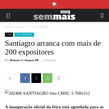
Início
Local
// S+ SETÚBAL
Local
// S+ SETÚBAL
Santiagro arranca com mais de
200 expositores
Por
Redação S+ Imagem DR
-
27/05/2026
A inauguração oficial da feira está agendada para as