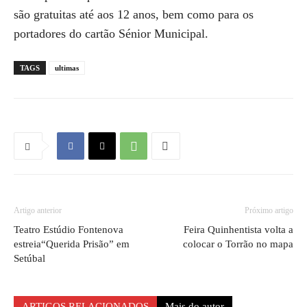
são gratuitas até aos 12 anos, bem como para os
portadores do cartão Sénior Municipal.
TAGS
ultimas
Artigo anterior
Próximo artigo
Teatro Estúdio Fontenova
Feira Quinhentista volta a
estreia“Querida Prisão” em
colocar o Torrão no mapa
Setúbal
ARTIGOS RELACIONADOS
Mais do autor