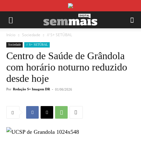
Início
Sociedade
// S+ SETÚBAL
Sociedade
// S+ SETÚBAL
Centro de Saúde de Grândola
com horário noturno reduzido
desde hoje
Por
Redação S+ Imagem DR
-
01/06/2026