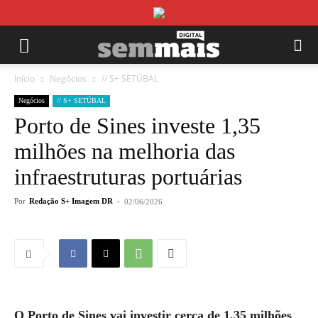
Início
Negócios
// S+ SETÚBAL
Negócios
// S+ SETÚBAL
Porto de Sines investe 1,35
milhões na melhoria das
infraestruturas portuárias
Por
Redação S+ Imagem DR
-
02/06/2026
O Porto de Sines vai investir cerca de 1,35 milhões