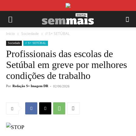
Início
Sociedade
// S+ SETÚBAL
Sociedade
// S+ SETÚBAL
Profissionais das escolas de
Setúbal em greve por melhores
condições de trabalho
Por
Redação S+ Imagem DR
-
02/06/2026