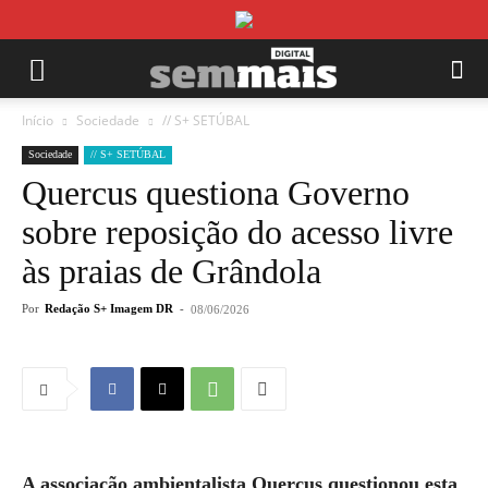
Início
Sociedade
// S+ SETÚBAL
Sociedade
// S+ SETÚBAL
Quercus questiona Governo
sobre reposição do acesso livre
às praias de Grândola
Por
Redação S+ Imagem DR
-
08/06/2026
A associação ambientalista Quercus questionou esta