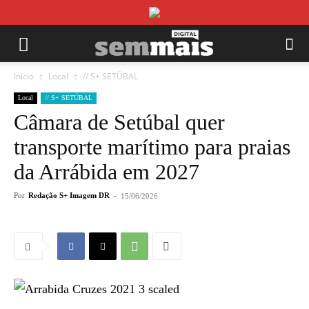
Início
Local
// S+ SETÚBAL
Local
// S+ SETÚBAL
Câmara de Setúbal quer
transporte marítimo para praias
da Arrábida em 2027
Por
Redação S+ Imagem DR
-
15/06/2026