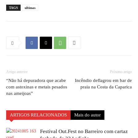
TAGS
ultimas
Artigo anterior
Próximo artigo
“Não há depuradora que acabe
Incêndio deflagrou em bar de
com astoxinas e metais pesados
praia na Costa da Caparica
nas ameijoas”
ARTIGOS RELACIONADOS
Mais do autor
Festival Out.Fest no Barreiro com cartaz