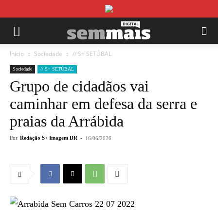
Início
Sociedade
// S+ SETÚBAL
Sociedade
// S+ SETÚBAL
Grupo de cidadãos vai
caminhar em defesa da serra e
praias da Arrábida
Por
Redação S+ Imagem DR
-
16/06/2026