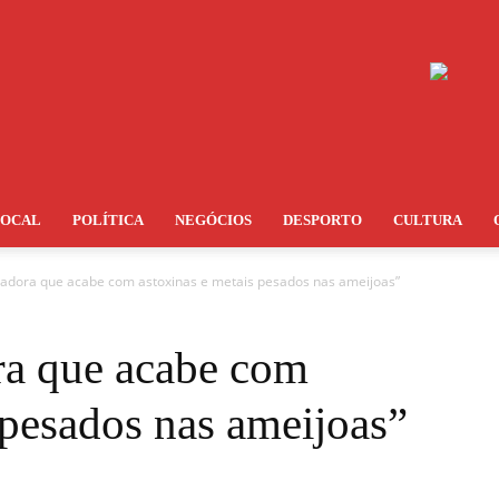
LOCAL
POLÍTICA
NEGÓCIOS
DESPORTO
CULTURA
adora que acabe com astoxinas e metais pesados nas ameijoas”
ra que acabe com
 pesados nas ameijoas”