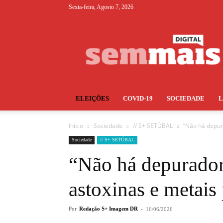
Sexta-feira, Agosto 7, 2026
S+
ELEIÇÕES
COVID-19
SOCIEDADE
Início
Sociedade
// S+ SETÚBAL
“Não há depur
Sociedade
// S+ SETÚBAL
“Não há depurado
astoxinas e metais
Por
Redação S+ Imagem DR
-
16/06/2026