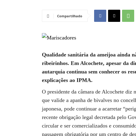
Compartilhado
Qualidade sanitária da ameijoa ainda n
ribeirinhos. Em Alcochete, apesar da d
autarquia continua sem conhecer os res
explicações ao IPMA.
O presidente da câmara de Alcochete diz 
que valide a apanha de bivalves no concel
japonesa, pode continuar a acarretar “per
recente obrigação legal decretada pelo G
circular e ser comercializados e consumid
passagem obrigatória por um centro de de