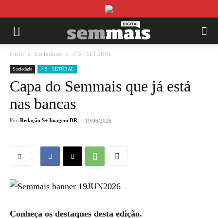
Início
Sociedade
// S+ SETÚBAL
Sociedade
// S+ SETÚBAL
Capa do Semmais que já está
nas bancas
Por
Redação S+ Imagem DR
-
19/06/2026
Conheça os destaques desta edição.