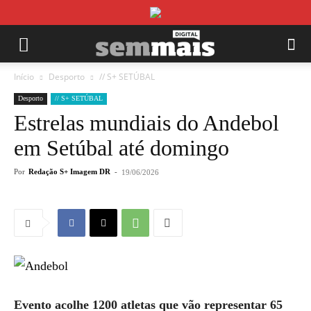
Início
Desporto
// S+ SETÚBAL
Desporto
// S+ SETÚBAL
Estrelas mundiais do Andebol
em Setúbal até domingo
Por
Redação S+ Imagem DR
-
19/06/2026
Evento acolhe 1200 atletas que vão representar 65