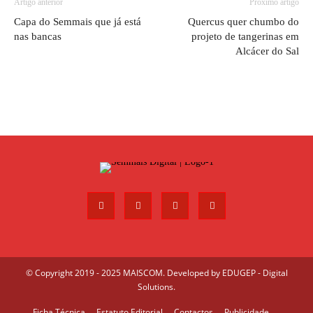
Artigo anterior
Próximo artigo
Capa do Semmais que já está
Quercus quer chumbo do
nas bancas
projeto de tangerinas em
Alcácer do Sal
© Copyright 2019 - 2025 MAISCOM. Developed by
EDUGEP - Digital
Solutions
.
Ficha Técnica
Estatuto Editorial
Contactos
Publicidade