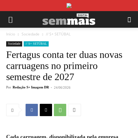
Início
Sociedade
// S+ SETÚBAL
Sociedade
// S+ SETÚBAL
Fertagus conta ter duas novas
carruagens no primeiro
semestre de 2027
Por
Redação S+ Imagem DR
-
24/06/2026
Cada carruagem, disponibilizada pela empresa