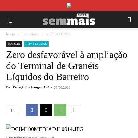
Início
Sociedade
// S+ SETÚBAL
Sociedade
// S+ SETÚBAL
Zero desfavorável à ampliação
do Terminal de Granéis
Líquidos do Barreiro
Por
Redação S+ Imagem DR
-
25/06/2026