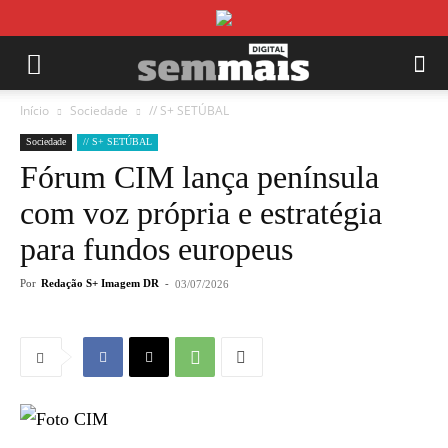
Início
Sociedade
// S+ SETÚBAL
Sociedade
// S+ SETÚBAL
Fórum CIM lança península
com voz própria e estratégia
para fundos europeus
Por
Redação S+ Imagem DR
-
03/07/2026