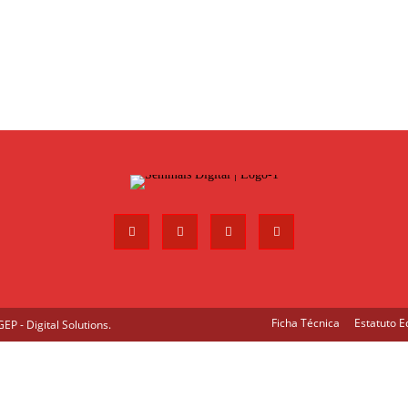
Ficha Técnica
Estatuto Ed
P - Digital Solutions
.