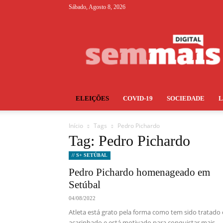
Sábado, Agosto 8, 2026
S+
ELEIÇÕES
COVID-19
SOCIEDADE
Início
Tags
Pedro Pichardo
Tag: Pedro Pichardo
// S+ SETÚBAL
Pedro Pichardo homenageado em
Setúbal
04/08/2022
Atleta está grato pela forma como tem sido tratado 
acarinhado e está motivado para conquistar mais