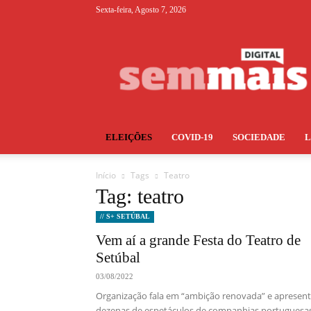
Sexta-feira, Agosto 7, 2026
S+
ELEIÇÕES
COVID-19
SOCIEDADE
Início
Tags
Teatro
Tag: teatro
// S+ SETÚBAL
Vem aí a grande Festa do Teatro de
Setúbal
03/08/2022
Organização fala em “ambição renovada” e apresen
dezenas de espetáculos de companhias portuguesa