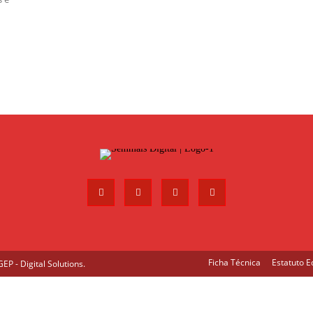
Ficha Técnica
Estatuto Ed
P - Digital Solutions
.