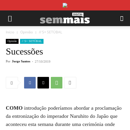
Início
Opinião
// S+ SETÚBAL
Opinião
// S+ SETÚBAL
Sucessões
Por
Jorge Santos
-
27/10/2019
COMO
introdução poderíamos abordar a proclamação
da entronização do imperador Naruhito do Japão que
aconteceu esta semana durante uma cerimónia onde