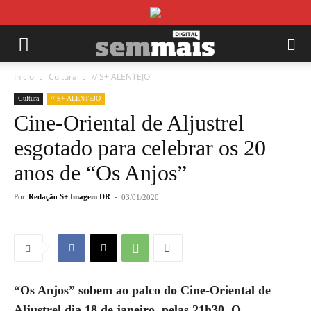
Início
Cultura
// S+ ALENTEJO
Cultura
// S+ ALENTEJO
Cine-Oriental de Aljustrel
esgotado para celebrar os 20
anos de “Os Anjos”
Por
Redação S+ Imagem DR
-
03/01/2020
“Os Anjos” sobem ao palco do Cine-Oriental de
Aljustrel dia 18 de janeiro, pelas 21h30. O