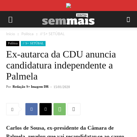
Início
Política
// S+ SETÚBAL
Política
// S+ SETÚBAL
Ex-autarca da CDU anuncia
candidatura independente a
Palmela
Por
Redação S+ Imagem DR
-
15/01/2020
Carlos de Sousa, ex-presidente da Câmara de
Palmela, revelou que vai recandidatar-se ao cargo