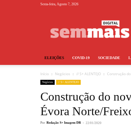
Sexta-feira, Agosto 7, 2026
S+
ELEIÇÕES
COVID-19
SOCIEDADE
Início
Negócios
// S+ ALENTEJO
Construção do 
Negócios
// S+ ALENTEJO
Construção do novo
Évora Norte/Freix
Por
Redação S+ Imagem DR
-
22/01/2020