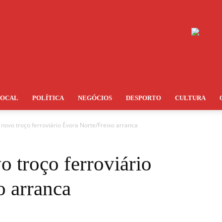
LOCAL
POLÍTICA
NEGÓCIOS
DESPORTO
CULTURA
novo troço ferroviário Évora Norte/Freixo arranca
 troço ferroviário
o arranca