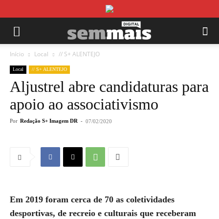
Início
Local
// S+ ALENTEJO
Local
// S+ ALENTEJO
Aljustrel abre candidaturas para
apoio ao associativismo
Por
Redação S+ Imagem DR
-
07/02/2020
Em 2019 foram cerca de 70 as coletividades
desportivas, de recreio e culturais que receberam