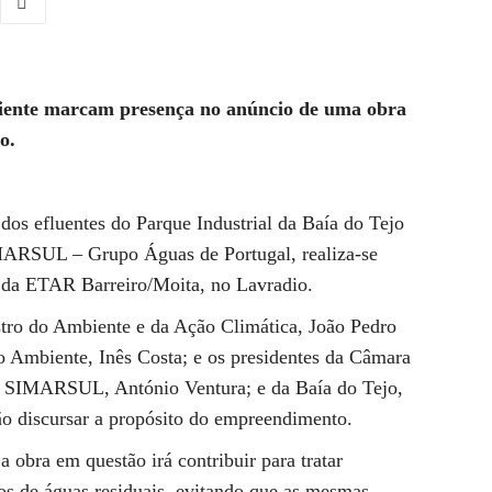
biente marcam presença no anúncio de uma obra
o.
dos efluentes do Parque Industrial da Baía do Tejo
MARSUL – Grupo Águas de Portugal, realiza-se
o da ETAR Barreiro/Moita, no Lavradio.
tro do Ambiente e da Ação Climática, João Pedro
o Ambiente, Inês Costa; e os presidentes da Câmara
da SIMARSUL, António Ventura; e da Baía do Tejo,
rão discursar a propósito do empreendimento.
bra em questão irá contribuir para tratar
os de águas residuais, evitando que as mesmas