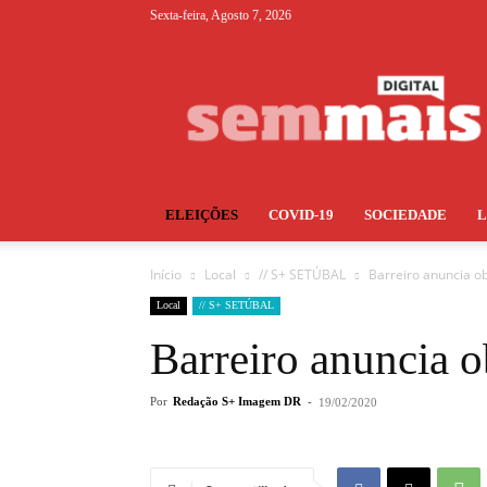
Sexta-feira, Agosto 7, 2026
S+
ELEIÇÕES
COVID-19
SOCIEDADE
Início
Local
// S+ SETÚBAL
Barreiro anuncia ob
Local
// S+ SETÚBAL
Barreiro anuncia ob
Por
Redação S+ Imagem DR
-
19/02/2020