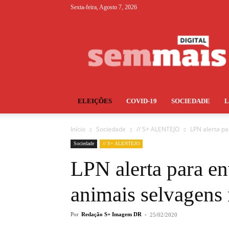
Sexta-feira, Agosto 7, 2026
S+
ELEIÇÕES
COVID-19
SOCIEDADE
Início
Sociedade
// S+ ALENTEJO
LPN alerta p
Sociedade
// S+ ALENTEJO
LPN alerta para e
animais selvagens
Por
Redação S+ Imagem DR
-
25/02/2020