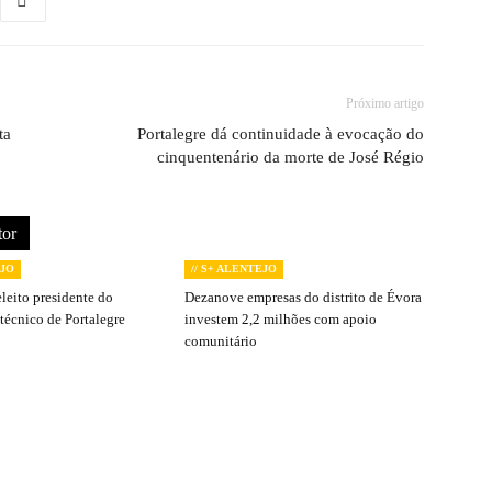
Próximo artigo
ta
Portalegre dá continuidade à evocação do
cinquentenário da morte de José Régio
tor
EJO
// S+ ALENTEJO
leito presidente do
Dezanove empresas do distrito de Évora
itécnico de Portalegre
investem 2,2 milhões com apoio
comunitário