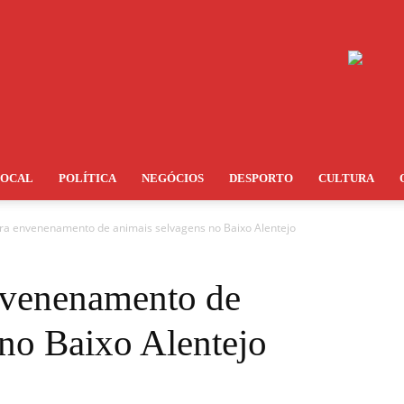
LOCAL
POLÍTICA
NEGÓCIOS
DESPORTO
CULTURA
ara envenenamento de animais selvagens no Baixo Alentejo
nvenenamento de
 no Baixo Alentejo