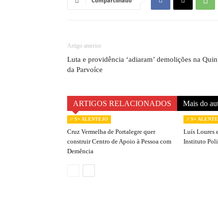
Compartilhado
Artigo anterior
Luta e providência ‘adiaram’ demolições na Quin
da Parvoíce
ARTIGOS RELACIONADOS
Mais do au
// S+ ALENTEJO
// S+ ALENT
Cruz Vermelha de Portalegre quer
Luís Loures e
construir Centro de Apoio à Pessoa com
Instituto Pol
Demência