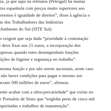
a, já que aqui na refinaria (Petrogal) há muitas
ra espanhola com preços muito superiores aos
ueremos é igualdade de direitos”, disse à agência o
to dos Trabalhadores das Indústrias
 Ambiente do Sul (SITE Sul).
es exigem que seja dada “prioridade à contratação
e deve fixar nos 21 euros, a incorporação dos
 empresas quando estes desempenham funções
ições de higiene e segurança no trabalho”.
esma função e por não serem nacionais, neste caso
e não haver condições para pagar o mesmo aos
ucram 500 milhões de euros”, afirmou.
ente acabar com a ultra-precariedade” que existe no
e Portuário de Sines que “engloba perto de cinco mil
mpreitadas e trabalhos de manutenção”.