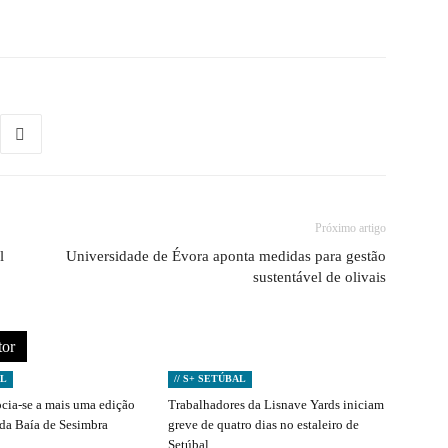
Próximo artigo
l
Universidade de Évora aponta medidas para gestão
sustentável de olivais
tor
AL
// S+ SETÚBAL
ocia-se a mais uma edição
Trabalhadores da Lisnave Yards iniciam
 da Baía de Sesimbra
greve de quatro dias no estaleiro de
Setúbal