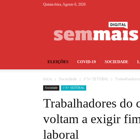
Quinta-feira, Agosto 6, 2026
S+
ELEIÇÕES
COVID-19
SOCIEDADE
Início
Sociedade
// S+ SETÚBAL
Trabalhadores
Sociedade
// S+ SETÚBAL
Trabalhadores do 
voltam a exigir fi
laboral