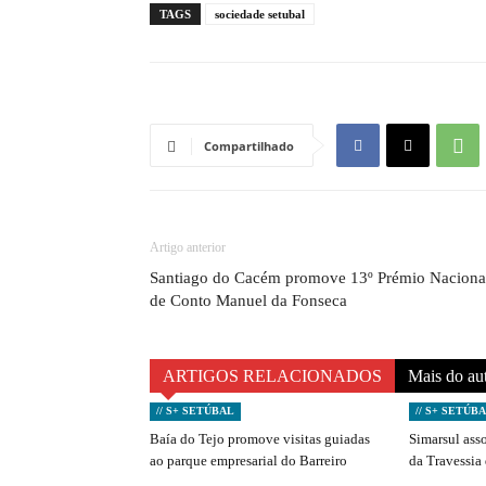
TAGS
sociedade setubal
Compartilhado
Artigo anterior
Santiago do Cacém promove 13º Prémio Naciona
de Conto Manuel da Fonseca
ARTIGOS RELACIONADOS
Mais do au
// S+ SETÚBAL
// S+ SETÚB
Baía do Tejo promove visitas guiadas
Simarsul ass
ao parque empresarial do Barreiro
da Travessia