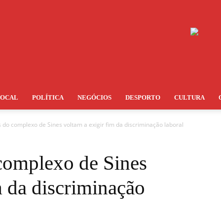
LOCAL
POLÍTICA
NEGÓCIOS
DESPORTO
CULTURA
 do complexo de Sines voltam a exigir fim da discriminação laboral
complexo de Sines
m da discriminação