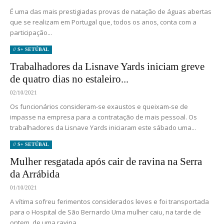
É uma das mais prestigiadas provas de natação de águas abertas
que se realizam em Portugal que, todos os anos, conta com a
participação...
// S+ SETÚBAL
Trabalhadores da Lisnave Yards iniciam greve
de quatro dias no estaleiro...
02/10/2021
Os funcionários consideram-se exaustos e queixam-se de
impasse na empresa para a contratação de mais pessoal. Os
trabalhadores da Lisnave Yards iniciaram este sábado uma...
// S+ SETÚBAL
Mulher resgatada após cair de ravina na Serra
da Arrábida
01/10/2021
A vítima sofreu ferimentos considerados leves e foi transportada
para o Hospital de São Bernardo Uma mulher caiu, na tarde de
ontem, de uma ravina...