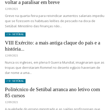
voltar a paralisar em breve
12/09/2021
Greve na quarta-feira para reivindicar aumentos salariais impediu
que se fizessem os habituais leilões de pescado na doca de
Setúbal. Ministério das Finanças não...
// S+ SETÚBAL
VIII Exército: a mais antiga claque do país e a
história...
12/09/2021
Nunca os ingleses, em plena II Guerra Mundial, imaginaram que as
tropas que derrotaram Rommel no deserto egípcio haveriam de
dar nome a uma...
// S+ SETÚBAL
Politécnico de Setúbal arranca ano letivo com
85 cursos
12/09/2021
A qualidade do ensino ministrado e as saídas profissionais que