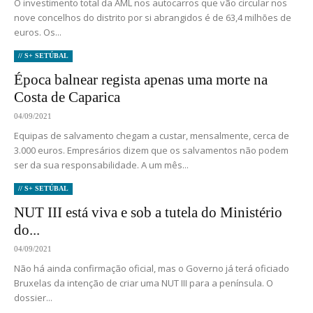
O investimento total da AML nos autocarros que vão circular nos
nove concelhos do distrito por si abrangidos é de 63,4 milhões de
euros. Os...
// S+ SETÚBAL
Época balnear regista apenas uma morte na
Costa de Caparica
04/09/2021
Equipas de salvamento chegam a custar, mensalmente, cerca de
3.000 euros. Empresários dizem que os salvamentos não podem
ser da sua responsabilidade. A um mês...
// S+ SETÚBAL
NUT III está viva e sob a tutela do Ministério
do...
04/09/2021
Não há ainda confirmação oficial, mas o Governo já terá oficiado
Bruxelas da intenção de criar uma NUT III para a península. O
dossier...