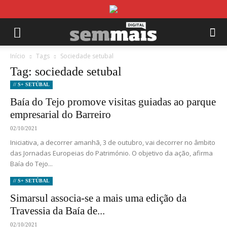
Início
Tags
Sociedade setubal
Tag: sociedade setubal
// S+ SETÚBAL
Baía do Tejo promove visitas guiadas ao parque
empresarial do Barreiro
02/10/2021
Iniciativa, a decorrer amanhã, 3 de outubro, vai decorrer no âmbito
das Jornadas Europeias do Património. O objetivo da ação, afirma
Baía do Tejo...
// S+ SETÚBAL
Simarsul associa-se a mais uma edição da
Travessia da Baía de...
02/10/2021