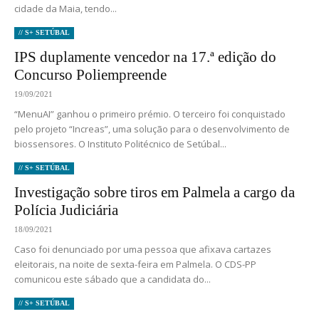
cidade da Maia, tendo...
// S+ SETÚBAL
IPS duplamente vencedor na 17.ª edição do
Concurso Poliempreende
19/09/2021
“MenuAI” ganhou o primeiro prémio. O terceiro foi conquistado
pelo projeto “Increas”, uma solução para o desenvolvimento de
biossensores. O Instituto Politécnico de Setúbal...
// S+ SETÚBAL
Investigação sobre tiros em Palmela a cargo da
Polícia Judiciária
18/09/2021
Caso foi denunciado por uma pessoa que afixava cartazes
eleitorais, na noite de sexta-feira em Palmela. O CDS-PP
comunicou este sábado que a candidata do...
// S+ SETÚBAL