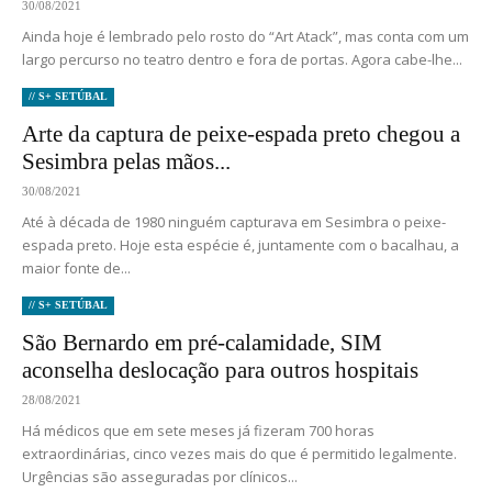
30/08/2021
Ainda hoje é lembrado pelo rosto do “Art Atack”, mas conta com um
largo percurso no teatro dentro e fora de portas. Agora cabe-lhe...
// S+ SETÚBAL
Arte da captura de peixe-espada preto chegou a
Sesimbra pelas mãos...
30/08/2021
Até à década de 1980 ninguém capturava em Sesimbra o peixe-
espada preto. Hoje esta espécie é, juntamente com o bacalhau, a
maior fonte de...
// S+ SETÚBAL
São Bernardo em pré-calamidade, SIM
aconselha deslocação para outros hospitais
28/08/2021
Há médicos que em sete meses já fizeram 700 horas
extraordinárias, cinco vezes mais do que é permitido legalmente.
Urgências são asseguradas por clínicos...