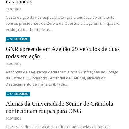
nas bancas
02/08/2021
Nesta edição damos especial atenção à temática do ambiente,
com os presidentes da Zero e da Quercus a traçarem um quadro
ecológico do distrito. Mas...
// S+ SETÚBAL
GNR apreende em Azeitão 29 veículos de duas
rodas em ação...
30/07/2021
As forças de segurança detetaram ainda 57 infrações ao Código
da Estrada. O Comando Territorial de Setúbal, através do
Destacamento de Trânsito (DT) de...
// S+ SETÚBAL
Alunas da Universidade Sénior de Grândola
confecionam roupas para ONG
30/07/2021
Os 51 vestidos e 31 calções confecionados pelas alunas da