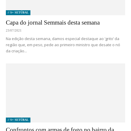
// S+ SETÚBAL
Capa do jornal Semmais desta semana
23/07/2021
Na edição desta semana, damos especial destaque ao ‘grito’ da
região que, em peso, pede ao primeiro ministro que desate o nó
da criação...
// S+ SETÚBAL
Confrontos com armas de fogo no bairro da