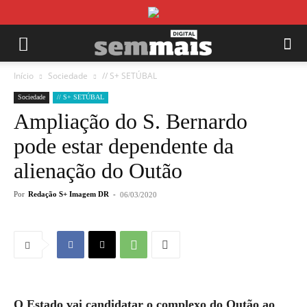
Início
Sociedade
// S+ SETÚBAL
Sociedade
// S+ SETÚBAL
Ampliação do S. Bernardo
pode estar dependente da
alienação do Outão
Por
Redação S+ Imagem DR
-
06/03/2020
O Estado vai candidatar o complexo do Outão ao