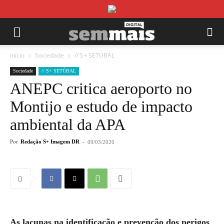
Início
Sociedade
// S+ SETÚBAL
Sociedade
// S+ SETÚBAL
ANEPC critica aeroporto no
Montijo e estudo de impacto
ambiental da APA
Por
Redação S+ Imagem DR
-
09/03/2020
As lacunas na identificação e prevenção dos perigos