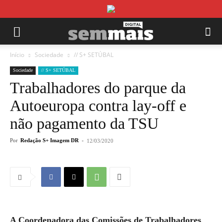
Início
Sociedade
// S+ SETÚBAL
Sociedade
// S+ SETÚBAL
Trabalhadores do parque da
Autoeuropa contra lay-off e
não pagamento da TSU
Por
Redação S+ Imagem DR
-
12/03/2020
A Coordenadora das Comissões de Trabalhadores