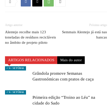
Artigo anterior
Próximo artigo
Alentejo recolhe mais 123
Semmais Alentejo já está nas
toneladas de resíduos recicláveis
bancas
no âmbito de projeto piloto
ARTIGOS RELACIONADOS
Mais do autor
// S+ SETÚBAL
Grândola promove Semanas
Gastronómicas com pratos de caça
// S+ SETÚBAL
Primeira edição “Troino ao Léu” na
cidade do Sado