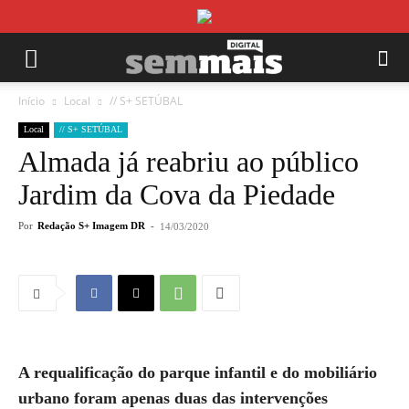
Início
Local
// S+ SETÚBAL
Local
// S+ SETÚBAL
Almada já reabriu ao público
Jardim da Cova da Piedade
Por
Redação S+ Imagem DR
-
14/03/2020
A requalificação do parque infantil e do mobiliário
urbano foram apenas duas das intervenções