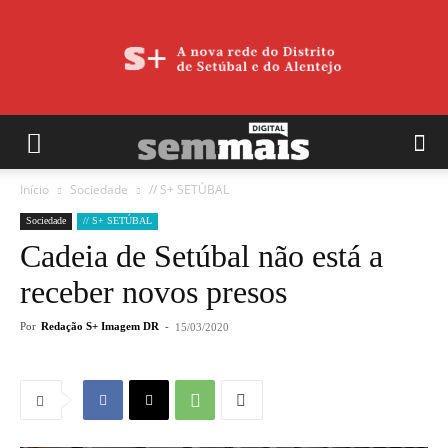
Início
Sociedade
// S+ SETÚBAL
Sociedade
// S+ SETÚBAL
Cadeia de Setúbal não está a
receber novos presos
Por
Redação S+ Imagem DR
-
15/03/2020