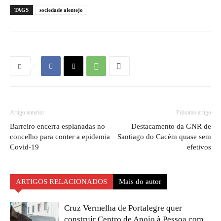
TAGS
sociedade alentejo
Artigo anterior
Próximo artigo
Barreiro encerra esplanadas no
Destacamento da GNR de
concelho para conter a epidemia
Santiago do Cacém quase sem
Covid-19
efetivos
ARTIGOS RELACIONADOS
Mais do autor
Cruz Vermelha de Portalegre quer
construir Centro de Apoio à Pessoa com