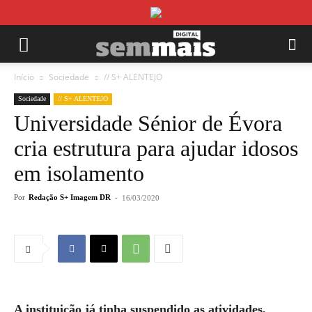
Início
Sociedade
// S+ ALENTEJO
Sociedade
// S+ ALENTEJO
Universidade Sénior de Évora
cria estrutura para ajudar idosos
em isolamento
Por
Redação S+ Imagem DR
-
16/03/2020
A instituição já tinha suspendido as atividades,