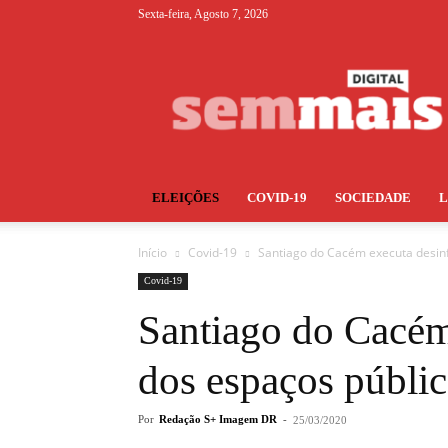
Sexta-feira, Agosto 7, 2026
S+
ELEIÇÕES
COVID-19
SOCIEDADE
Início
Covid-19
Santiago do Cacém executa desin
Covid-19
Santiago do Cacém
dos espaços públi
Por
Redação S+ Imagem DR
-
25/03/2020