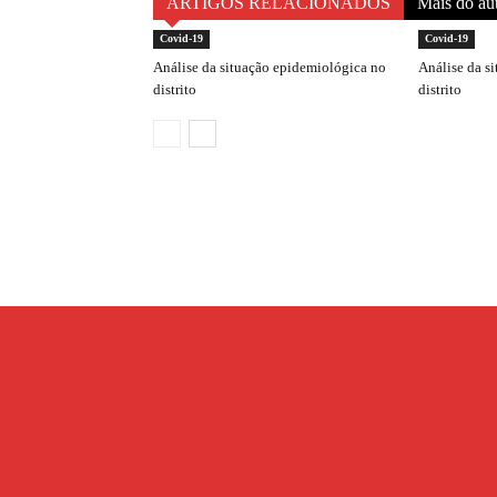
ARTIGOS RELACIONADOS
Mais do au
Covid-19
Covid-19
Análise da situação epidemiológica no
Análise da s
distrito
distrito