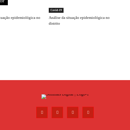
tor
Covid-19
ituação epidemiológica no
Análise da situação epidemiológica no
distrito