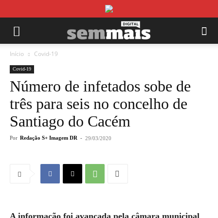
Início
Covid-19
Covid-19
Número de infetados sobe de
três para seis no concelho de
Santiago do Cacém
Por
Redação S+ Imagem DR
-
29/03/2020
A informação foi avançada pela câmara municipal