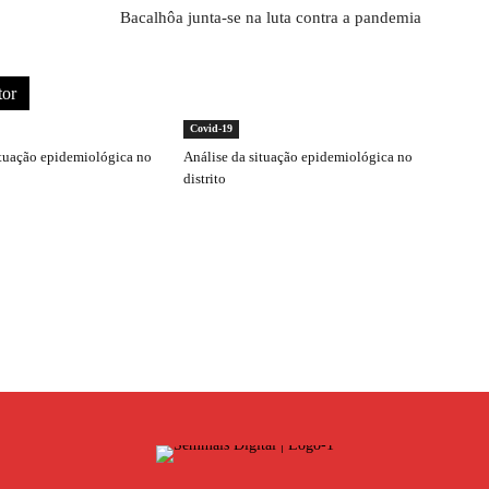
Bacalhôa junta-se na luta contra a pandemia
tor
Covid-19
ituação epidemiológica no
Análise da situação epidemiológica no
distrito