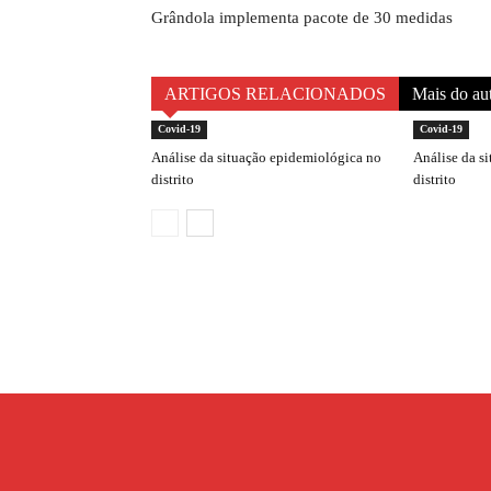
Grândola implementa pacote de 30 medidas
ARTIGOS RELACIONADOS
Mais do au
Covid-19
Covid-19
Análise da situação epidemiológica no
Análise da s
distrito
distrito