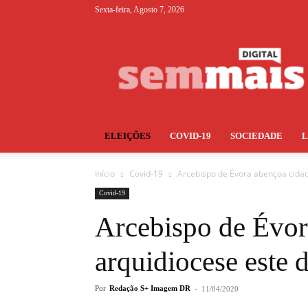
Sexta-feira, Agosto 7, 2026
S+
ELEIÇÕES
COVID-19
SOCIEDADE
Início
Covid-19
Arcebispo de Évora abençoa cida
Covid-19
Arcebispo de Évor
arquidiocese este
Por
Redação S+ Imagem DR
-
11/04/2020