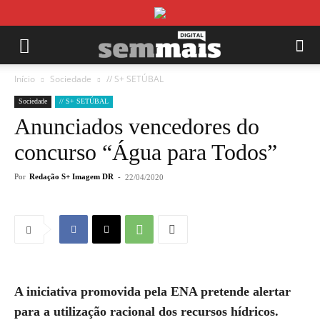
Início
Sociedade
// S+ SETÚBAL
Sociedade
// S+ SETÚBAL
Anunciados vencedores do
concurso “Água para Todos”
Por
Redação S+ Imagem DR
-
22/04/2020
A iniciativa promovida pela ENA pretende alertar
para a utilização racional dos recursos hídricos.