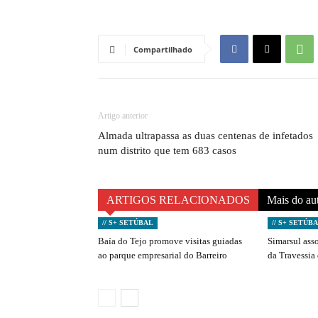
Compartilhado
Artigo anterior
Almada ultrapassa as duas centenas de infetados
num distrito que tem 683 casos
ARTIGOS RELACIONADOS
Mais do au
// S+ SETÚBAL
// S+ SETÚB
Baía do Tejo promove visitas guiadas
Simarsul ass
ao parque empresarial do Barreiro
da Travessia