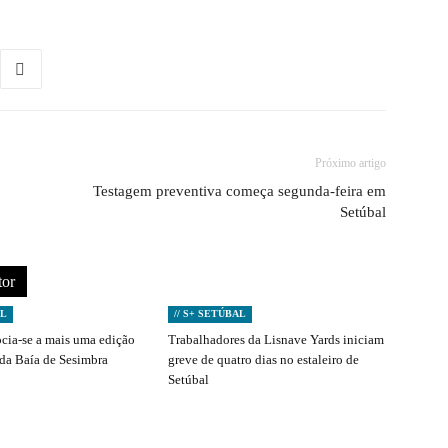
Próximo artigo
Testagem preventiva começa segunda-feira em
Setúbal
tor
AL
// S+ SETÚBAL
ocia-se a mais uma edição
Trabalhadores da Lisnave Yards iniciam
 da Baía de Sesimbra
greve de quatro dias no estaleiro de
Setúbal