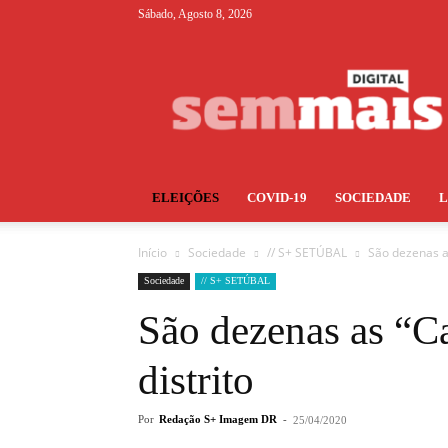
Sábado, Agosto 8, 2026
S+
ELEIÇÕES
COVID-19
SOCIEDADE
Início
Sociedade
// S+ SETÚBAL
São dezenas as
Sociedade
// S+ SETÚBAL
São dezenas as “Ca
distrito
Por
Redação S+ Imagem DR
-
25/04/2020